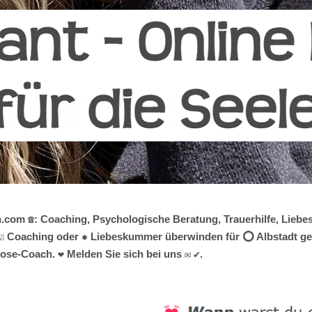
n.com ☎️: Coaching, Psychologische Beratung, Trauerhilfe, Lieb
☑️ Coaching oder ✹ Liebeskummer überwinden für ⭕ Albstadt gesu
nose-Coach. ❤ Melden Sie sich bei uns ✉ ✔.