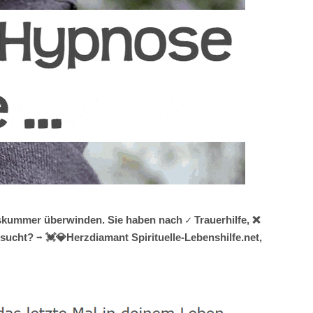
eskummer überwinden. Sie haben nach ✓ Trauerhilfe, ❌
cht? ➡️ 💓️💎Herzdiamant Spirituelle-Lebenshilfe.net,