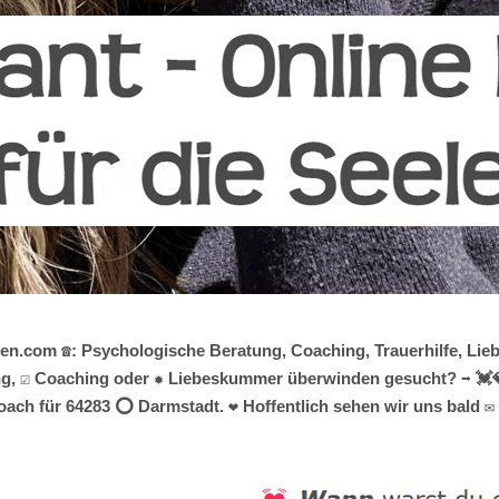
en.com ☎️: Psychologische Beratung, Coaching, Trauerhilfe, Li
, ☑️ Coaching oder ✹ Liebeskummer überwinden gesucht? ➡️ 💓️💎H
ach für 64283 ⭕ Darmstadt. ❤ Hoffentlich sehen wir uns bald ✉ 