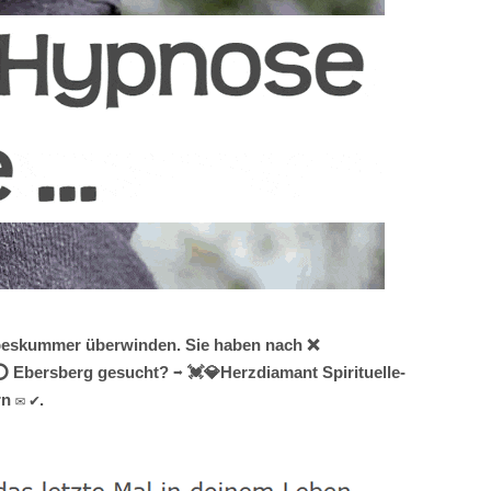
iebeskummer überwinden. Sie haben nach ❌
 Ebersberg gesucht? ➡️ 💓️💎Herzdiamant Spirituelle-
n ✉ ✔.