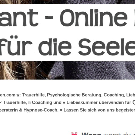
ten.com ☎️: Trauerhilfe, Psychologische Beratung, Coaching, L
✔️ Trauerhilfe, ☑️ Coaching und ✹ Liebeskummer überwinden für ⭕
nsberaterin & Hypnose-Coach. ❤ Lassen Sie sich von uns begeister