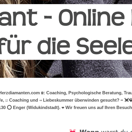
Herzdiamanten.com ☎️: Coaching, Psychologische Beratung, Trau
, ☑️ Coaching und ⇒ Liebeskummer überwinden gesucht? ➡️ 💓️💎He
0 ⭕ Enger (Widukindstadt). ❤ Wir freuen uns auf Ihren Besuch