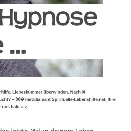
erhilfe, Liebeskummer überwinden. Nach ❌
t? ➡️ 💓️💎Herzdiamant Spirituelle-Lebenshilfe.net, Ihre
 uns bald ✉ ✔.