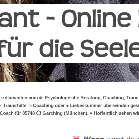
erzdiamanten.com ☎️: Psychologische Beratung, Coaching, Trau
 Trauerhilfe, ☑️ Coaching oder ✹ Liebeskummer überwinden gesuch
-Coach für 85748 ⭕ Garching (München). ❤ Hoffentlich sehen wir