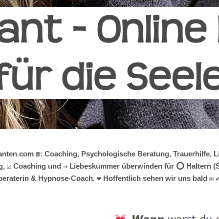
manten.com ☎️: Coaching, Psychologische Beratung, Trauerhilfe, 
, ☑️ Coaching und ⇒ Liebeskummer überwinden für ⭕ Haltern (See
sberaterin & Hypnose-Coach. ❤ Hoffentlich sehen wir uns bald ✉ ✔