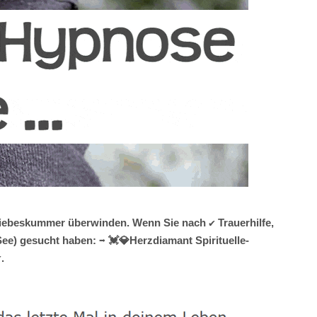
Liebeskummer überwinden. Wenn Sie nach ✔️ Trauerhilfe,
) gesucht haben: ➡️ 💓️💎Herzdiamant Spirituelle-
.