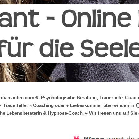
erzdiamanten.com ☎️: Psychologische Beratung, Trauerhilfe, Co
✔️ Trauerhilfe, ☑️ Coaching oder ✹ Liebeskummer überwinden in ⭕
gische Lebensberaterin & Hypnose-Coach. ❤ Wir freuen uns auf Sie 