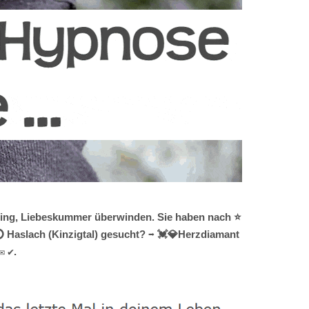
aching, Liebeskummer überwinden. Sie haben nach ⭐
 Haslach (Kinzigtal) gesucht? ➡️ 💓️💎Herzdiamant
✉ ✔.