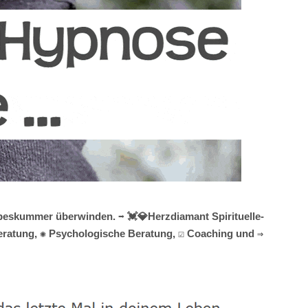
beskummer überwinden. ➡️ 💓️💎Herzdiamant Spirituelle-
sberatung, ✺ Psychologische Beratung, ☑️ Coaching und ⇒