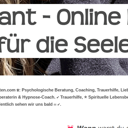
ten.com ☎️: Psychologische Beratung, Coaching, Trauerhilfe, Lie
nsberaterin & Hypnose-Coach. ✔️ Trauerhilfe, ⭐ Spirituelle Leben
ntlich sehen wir uns bald ✉ ✔.