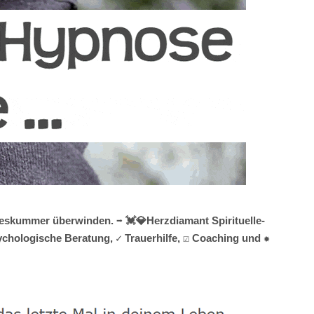
eskummer überwinden. ➡️ 💓️💎Herzdiamant Spirituelle-
ychologische Beratung, ✓ Trauerhilfe, ☑️ Coaching und ✹