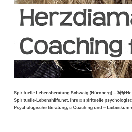
Spirituelle Lebensberatung Schwaig (Nürnberg) – 💓️💎H
Spirituelle-Lebenshilfe.net, Ihre ☑️ spirituelle psycholo
Psychologische Beratung, ☑️ Coaching und ⇒ Liebeskumm