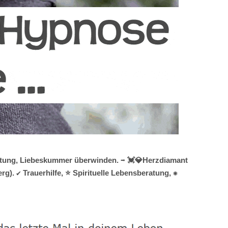
atung, Liebeskummer überwinden. ➡️ 💓️💎Herzdiamant
g). ✔️ Trauerhilfe, ⭐ Spirituelle Lebensberatung, ✺