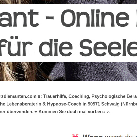
erzdiamanten.com ☎️: Trauerhilfe, Coaching, Psychologische Ber
gische Lebensberaterin & Hypnose-Coach in 90571 Schwaig (Nürnber
er überwinden. ❤ Kommen Sie doch mal vorbei ✉ ✔.