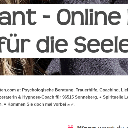
en.com ☎️: Psychologische Beratung, Trauerhilfe, Coaching, Lie
ensberaterin & Hypnose-Coach für 96515 Sonneberg. ★ Spirituelle
n. ❤ Kommen Sie doch mal vorbei ✉ ✔.