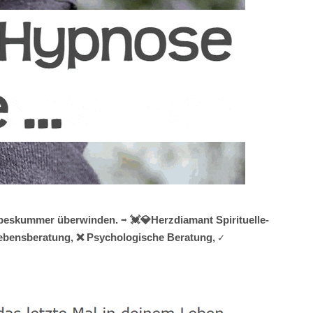
beskummer überwinden. ➡️ 💓️💎Herzdiamant Spirituelle-
 Lebensberatung, ❌ Psychologische Beratung, ✓