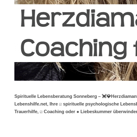
Spirituelle Lebensberatung Sonneberg – 💓️💎Herzdiamant
Lebenshilfe.net, Ihre ☑️ spirituelle psychologische Leb
Trauerhilfe, ☑️ Coaching oder ✹ Liebeskummer überwinde