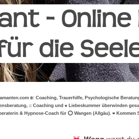
diamanten.com ☎️: Coaching, Trauerhilfe, Psychologische Berat
ebensberatung, ☑️ Coaching und ✹ Liebeskummer überwinden gesuch
ensberaterin & Hypnose-Coach für ⭕ Wangen (Allgäu). ❤ Kommen S