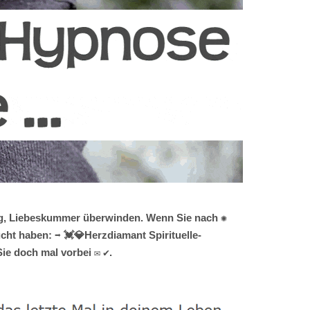
ung, Liebeskummer überwinden. Wenn Sie nach ✺
t haben: ➡️ 💓️💎Herzdiamant Spirituelle-
ie doch mal vorbei ✉ ✔.